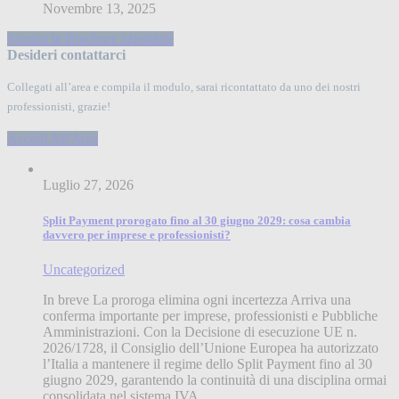
Novembre 13, 2025
Scarica la Brochure aziendale
Desideri contattarci
Collegati all’area e compila il modulo, sarai ricontattato da uno dei nostri
professionisti, grazie!
Accedi All'Area
Luglio 27, 2026
Split Payment prorogato fino al 30 giugno 2029: cosa cambia
davvero per imprese e professionisti?
Uncategorized
In breve La proroga elimina ogni incertezza Arriva una
conferma importante per imprese, professionisti e Pubbliche
Amministrazioni. Con la Decisione di esecuzione UE n.
2026/1728, il Consiglio dell’Unione Europea ha autorizzato
l’Italia a mantenere il regime dello Split Payment fino al 30
giugno 2029, garantendo la continuità di una disciplina ormai
consolidata nel sistema IVA