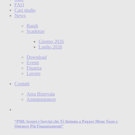
FAQ
Casi studio
News
Bandi
Scadenze
Giugno 2026
Luglio 2026
Download
Eventi
Finanza
Lavoro
Contatti
Area Riservata
Amministratore
“PMI: Scopri i Servizi che Ti Aiutano a Pagare Meno Tasse e
Ottenere Più Finanziamenti”