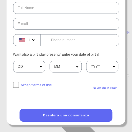
Luglio 22, 2026
Rottamazione Quinquies: il 31 LUGLIO 2026 è una scadenza da NON
perdere
+1
Finanza
,
Lavoro
,
Luglio
Want also a birthday present? Enter your date of birth!
Attenzione: il termine è tassativo 31 LUGLIO 2026. È questa
la data che tutti i contribuenti che hanno aderito alla
Rottamazione Quinquies devono segnare in rosso sul
calendario. A differenza delle precedenti definizioni agevolate,
non sono previsti giorni di tolleranza: il pagamento della
prima rata dovrà essere effettuato entro e non oltre il 31
Accept terms of use
Never show again
LUGLIO
Leggi
Desidero una consulenza