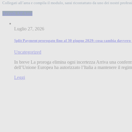
Collegati all’area e compila il modulo, sarai ricontattato da uno dei nostri professi
Accedi All'Area
Luglio 27, 2026
Split Payment prorogato fino al 30 giugno 2029: cosa cambia davvero p
Uncategorized
In breve La proroga elimina ogni incertezza Arriva una conferm
dell’Unione Europea ha autorizzato l’Italia a mantenere il regi
Leggi