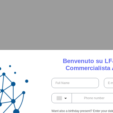
Benvenuto su LF
Commercialista 
Want also a birthday present? Enter your date 