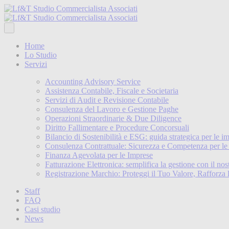
Home
Lo Studio
Servizi
Accounting Advisory Service
Assistenza Contabile, Fiscale e Societaria
Servizi di Audit e Revisione Contabile
Consulenza del Lavoro e Gestione Paghe
Operazioni Straordinarie & Due Diligence
Diritto Fallimentare e Procedure Concorsuali
Bilancio di Sostenibilità e ESG: guida strategica per le i
Consulenza Contrattuale: Sicurezza e Competenza per le
Finanza Agevolata per le Imprese
Fatturazione Elettronica: semplifica la gestione con il no
Registrazione Marchio: Proteggi il Tuo Valore, Rafforza l
Staff
FAQ
Casi studio
News