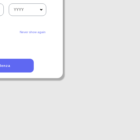
Never show again
lenza