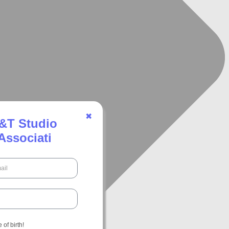
✖
&T Studio
Associati
of birth!