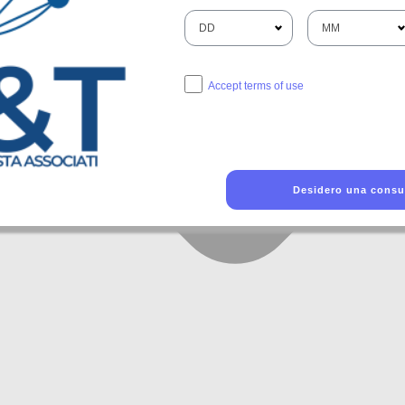
Accept terms of use
Desidero una consu