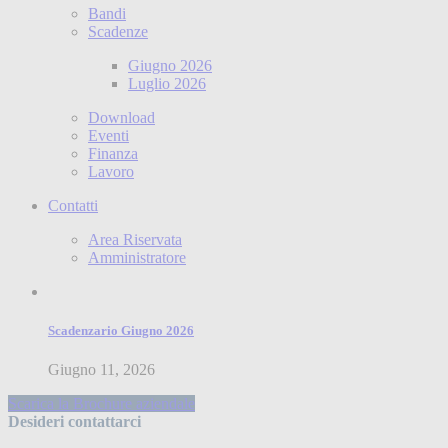
Bandi
Scadenze
Giugno 2026
Luglio 2026
Download
Eventi
Finanza
Lavoro
Contatti
Area Riservata
Amministratore
Scadenzario Giugno 2026
Giugno 11, 2026
Scarica la Brochure aziendale
Desideri contattarci